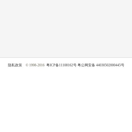
隐私政策
© 1998-2016
粤ICP备11108162号
粤公网安备 44030502000445号
的自然人有关的各种信息，不包括匿名化处理后的信息。
敏感个人信息是指一旦泄
特定身份、医疗健康、金融账户、行踪轨迹等信息，以及
未
满一定年龄的
未成年人
的
使用您的个人信息。
们收集、使用的必要的信息。
如您拒绝提供相应信息，您将无法正常使用我们的产品
限用户，我们会要求您输入账号、密码。用户登录验证的作用是证明使用产品操作行