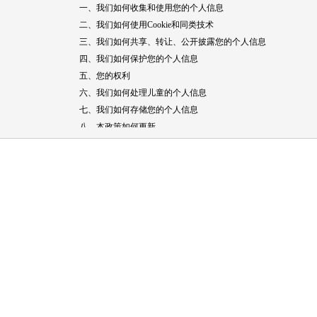
一、我们如何收集和使用您的个人信息
二、我们如何使用Cookie和同类技术
三、我们如何共享、转让、公开披露您的个人信息
四、我们如何保护您的个人信息
五、您的权利
六、我们如何处理儿童的个人信息
七、我们如何存储您的个人信息
八、本政策如何更新
九、如何联系我们
一、我们如何收集和使用您的个人信息
个人信息是指以电子或者其他方式记录的与已识别或者可识别
身、财产安全
受
到危害的个人信息，包括生物识别、宗教信仰、
进行显著标识）。中兴通讯仅会出于本政策所述的目的，收集和
（一）您需要授权我们处理您个人信息的情形
为实现向您提供我们产品及/或服务的基本功能，您需授权我
1. 账号登录验证
当您选择打开使用SCC系统时，为了验证您是否为我们的权
品时的个人信息不被偷窥与盗取。